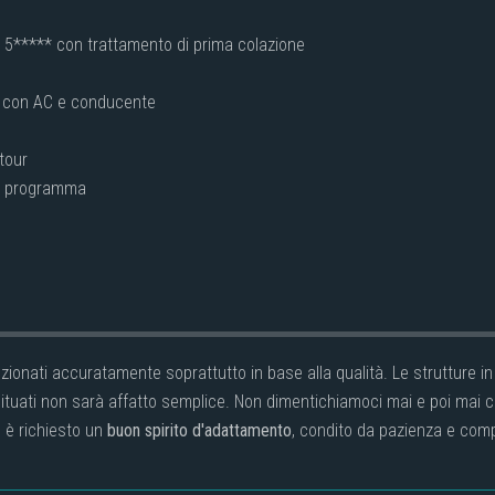
e 5***** con trattamento di prima colazione
e con AC e conducente
 tour
da programma
lezionati accuratamente soprattutto in base alla qualità. Le strutture 
tuati non sarà affatto semplice. Non dimentichiamoci mai e poi mai che
o è richiesto un
buon spirito d'adattamento
, condito da pazienza e com