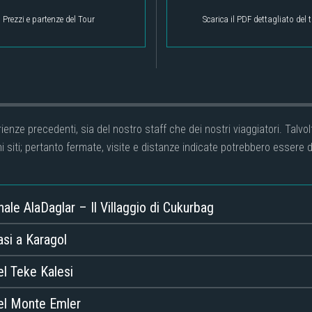
Prezzi e partenze del Tour
Scarica il PDF dettagliato del 
perienze precedenti, sia del nostro staff che dei nostri viaggiatori. Ta
i siti; pertanto fermate, visite e distanze indicate potrebbero essere di
nale AlaDaglar – Il Villaggio di Cukurbag
asi a Karagol
el Teke Kalesi
del Monte Emler