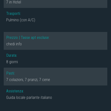
7 in Hotel
Trasporti:
Pulmino (con A/C)
Prezzo | Tasse apt escluse:
chedi info
Durata:
8 giorni
Pasti:
7 colazioni, 7 pranzi, 7 cene
Assistenza:
Guida locale parlante italiano