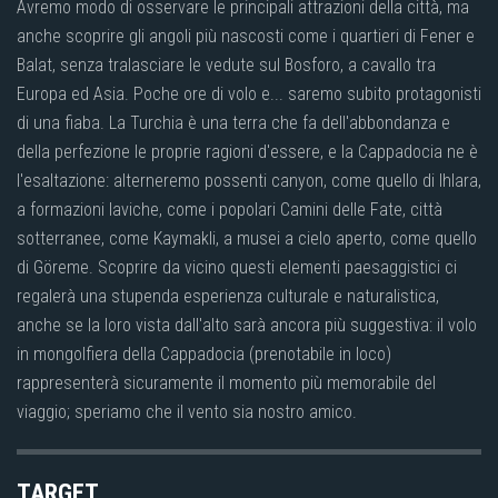
Avremo modo di osservare le principali attrazioni della città, ma
anche scoprire gli angoli più nascosti come i quartieri di Fener e
Balat, senza tralasciare le vedute sul Bosforo, a cavallo tra
Europa ed Asia. Poche ore di volo e... saremo subito protagonisti
di una fiaba. La Turchia è una terra che fa dell'abbondanza e
della perfezione le proprie ragioni d'essere, e la Cappadocia ne è
l'esaltazione: alterneremo possenti canyon, come quello di Ihlara,
a formazioni laviche, come i popolari Camini delle Fate, città
sotterranee, come Kaymakli, a musei a cielo aperto, come quello
di Göreme. Scoprire da vicino questi elementi paesaggistici ci
regalerà una stupenda esperienza culturale e naturalistica,
anche se la loro vista dall'alto sarà ancora più suggestiva: il volo
in mongolfiera della Cappadocia (prenotabile in loco)
rappresenterà sicuramente il momento più memorabile del
viaggio; speriamo che il vento sia nostro amico.
TARGET