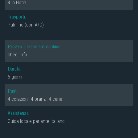
4 in Hotel
Trasporti:
Pulmino (con A/C)
Prezzo | Tasse apt escluse:
chedi info
Durata:
5 giorni
Pasti:
4 colazioni, 4 pranzi, 4 cene
Assistenza:
Guida locale parlante italiano