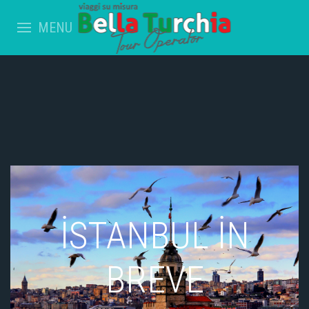
MENU
İSTANBUL İN
BREVE