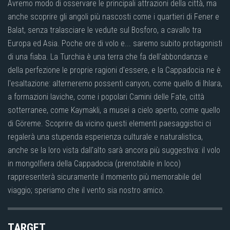
Avremo modo di osservare le principali attrazioni della città, ma
anche scoprire gli angoli più nascosti come i quartieri di Fener e
Balat, senza tralasciare le vedute sul Bosforo, a cavallo tra
Europa ed Asia. Poche ore di volo e... saremo subito protagonisti
di una fiaba. La Turchia è una terra che fa dell'abbondanza e
della perfezione le proprie ragioni d'essere, e la Cappadocia ne è
l'esaltazione: alterneremo possenti canyon, come quello di Ihlara,
a formazioni laviche, come i popolari Camini delle Fate, città
sotterranee, come Kaymakli, a musei a cielo aperto, come quello
di Göreme. Scoprire da vicino questi elementi paesaggistici ci
regalerà una stupenda esperienza culturale e naturalistica,
anche se la loro vista dall'alto sarà ancora più suggestiva: il volo
in mongolfiera della Cappadocia (prenotabile in loco)
rappresenterà sicuramente il momento più memorabile del
viaggio; speriamo che il vento sia nostro amico.
TARGET