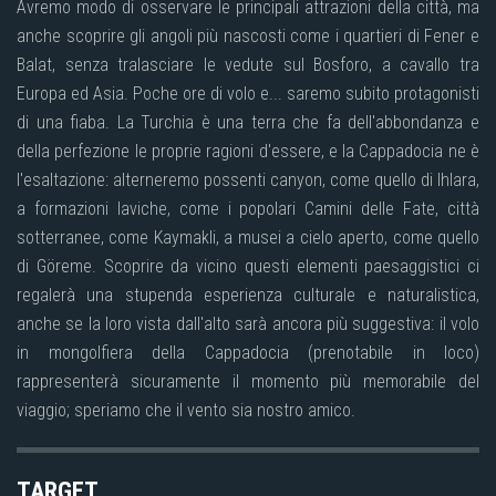
Avremo modo di osservare le principali attrazioni della città, ma
anche scoprire gli angoli più nascosti come i quartieri di Fener e
Balat, senza tralasciare le vedute sul Bosforo, a cavallo tra
Europa ed Asia. Poche ore di volo e... saremo subito protagonisti
di una fiaba. La Turchia è una terra che fa dell'abbondanza e
della perfezione le proprie ragioni d'essere, e la Cappadocia ne è
l'esaltazione: alterneremo possenti canyon, come quello di Ihlara,
a formazioni laviche, come i popolari Camini delle Fate, città
sotterranee, come Kaymakli, a musei a cielo aperto, come quello
di Göreme. Scoprire da vicino questi elementi paesaggistici ci
regalerà una stupenda esperienza culturale e naturalistica,
anche se la loro vista dall'alto sarà ancora più suggestiva: il volo
in mongolfiera della Cappadocia (prenotabile in loco)
rappresenterà sicuramente il momento più memorabile del
viaggio; speriamo che il vento sia nostro amico.
TARGET